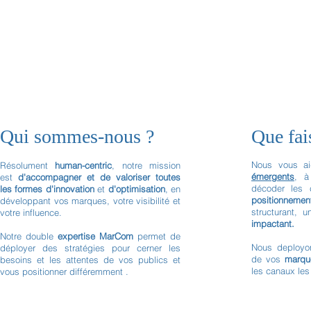
Qui sommes-nous ?
Que fa
Nous vous a
Résolument
human-centric
, notre mission
émergents
, à
est
d'accompagner et de valoriser toutes
décoder les 
les formes d'innovation
et
d'optimisation
, en
positionneme
développant vos marques, votre visibilité et
structurant, 
votre influence.
impactant.
Notre double
expertise MarCom
permet de
Nous deployo
déployer des stratégies pour cerner les
de vos
marque
besoins et les attentes de vos publics et
les canaux les
vous positionner différemment .