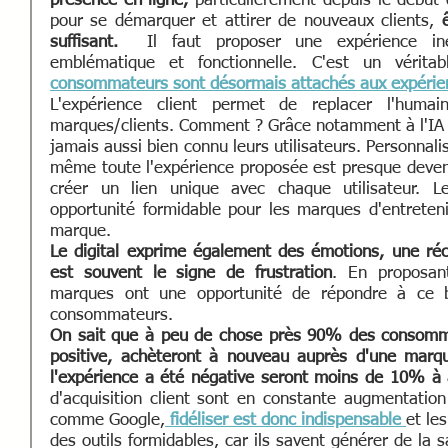
présence en ligne, 
particulièrement depuis le début d
pour se démarquer et attirer de nouveaux clients, 
suffisant.
  Il faut proposer une expérience inéd
emblématique et fonctionnelle. C'est un véritabl
consommateurs sont désormais attachés aux expérie
L'expérience client permet de replacer l'humai
marques/clients. Comment ? Grâce notamment à l'IA e
jamais aussi bien connu leurs utilisateurs. Personnal
même toute l'expérience proposée est presque devenu
créer un lien unique avec chaque utilisateur. L
opportunité formidable pour les marques d'entretenir
marque. 
Le digital exprime également des émotions, une récu
est souvent le signe de frustration
. En proposan
marques ont une opportunité de répondre à ce b
consommateurs. 
On sait que à peu de chose près 90% des consommat
positive, achèteront à nouveau auprès d'une marqu
l'expérience a été négative seront moins de 10% à
d'acquisition client sont en constante augmentation
comme Google,
fidéliser est donc indispensable 
et le
des outils formidables, car ils savent générer de la sa