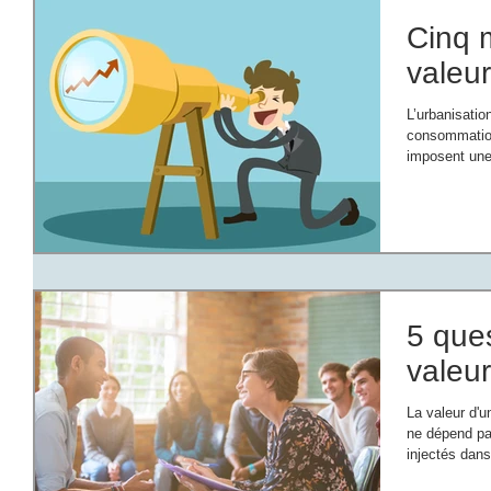
Cinq 
valeur
L’urbanisatio
consommation
imposent une 
5 ques
valeur
La valeur d'u
ne dépend p
injectés dans 