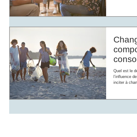
Chang
compo
conso
modif
Quel est le déclencheur 
#nud
l’influence 
inciter à chan