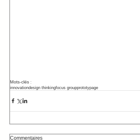
Mots-clés :
innovation
design thinking
focus group
prototypage
Commentaires