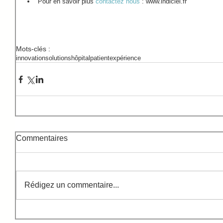
Pour en savoir plus 
contactez nous
 : www.indiciel.fr  
Mots-clés :
innovation
solutions
hôpital
patient
expérience
Commentaires
Rédigez un commentaire...